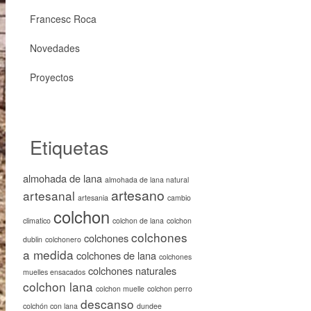
Francesc Roca
Novedades
Proyectos
Etiquetas
almohada de lana
almohada de lana natural
artesano
artesanal
artesania
cambio
colchon
climatico
colchon de lana
colchon
colchones
colchones
dublin
colchonero
a medida
colchones de lana
colchones
colchones naturales
muelles ensacados
colchon lana
colchon muelle
colchon perro
descanso
colchón con lana
dundee